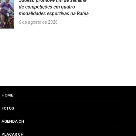
Sudesb promove fim de semana
de competições em quatro
modalidades esportivas na Bahia
6 de agosto de 2026
HOME
FOTOS
AGENDA CH
PLACAR CH