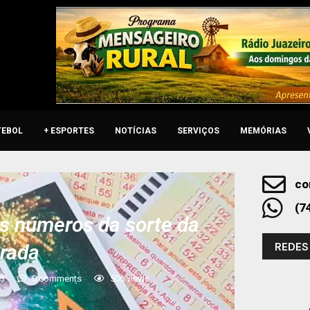
TEBOL
+ ESPORTES
NOTÍCIAS
SERVIÇOS
MEMÓRIAS
co
(7
os números da sorte da
REDES
rada
23
0 comments
506
views