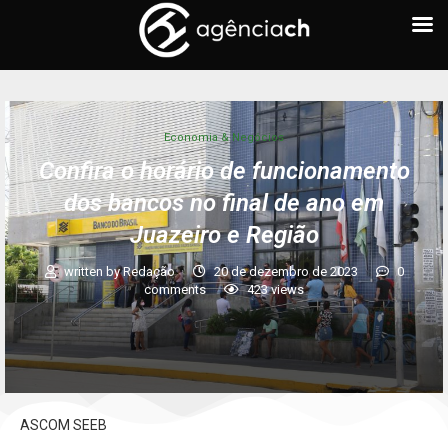
Economia & Negócios
Confira o horário de funcionamento
dos bancos no final de ano em
Juazeiro e Região
written by
Redação
20 de dezembro de 2023
0
comments
423
views
ASCOM SEEB