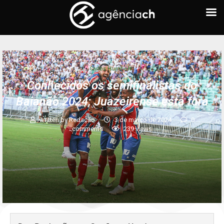
Carlos Humberto
Conhecidos os semifinalistas do
Baianão 2024; Juazeirense está fora
written by
Redação
3 de março de 2024
0
comments
239
views