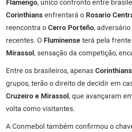
Flamengo
, único confronto entre brasil
Corinthians
enfrentará o
Rosario Centr
reencontra o
Cerro Porteño
, adversári
recentes. O
Fluminense
terá pela frente
Mirassol
, sensação da competição, enc
Entre os brasileiros, apenas
Corinthian
grupos, terão o direito de decidir em ca
Cruzeiro e Mirassol
, que avançaram em 
volta como visitantes.
A Conmebol também confirmou o chavea