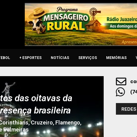
TEBOL
+ ESPORTES
NOTÍCIAS
SERVIÇOS
MEMÓRIAS
co
(7
tos das oitavas da
resença brasileira
REDES
 Corinthians, Cruzeiro, Flamengo,
e Palmeiras