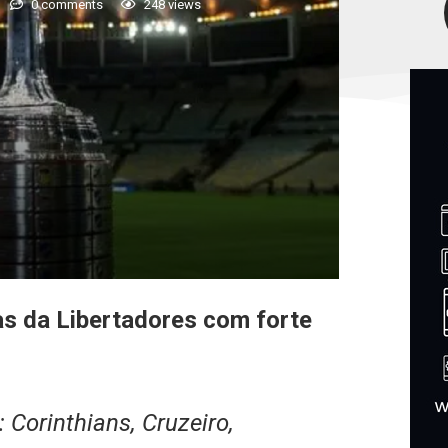
0 comments
248
views
s da Libertadores com forte
: Corinthians, Cruzeiro,