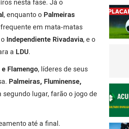
eiros nesta fase. Já o
al
, enquanto o
Palmeiras
o frequente em mata-matas
 o
Independiente Rivadavia
, e o
ara a
LDU
.
s e Flamengo
, líderes de seus
sa.
Palmeiras, Fluminense,
segundo lugar, farão o jogo de
mento até a final.