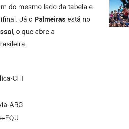
am do mesmo lado da tabela e
final. Já o
Palmeiras
está no
ssol
, o que abre a
asileira.
lica-CHI
via-ARG
le-EQU