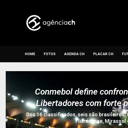
HOME
FOTOS
AGENDA CH
PLACAR CH
FU
Conmebol define confron
Libertadores com forte p
Dos 16 classificados, seis são brasileiros:
Fluminense, Mirassol 