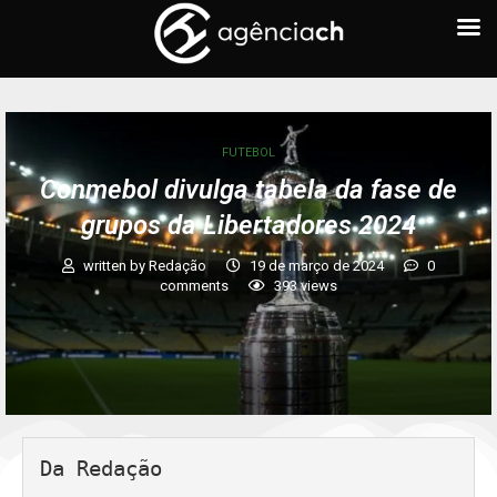
FUTEBOL
Conmebol divulga tabela da fase de
grupos da Libertadores 2024
written by
Redação
19 de março de 2024
0
comments
393
views
Da Redação