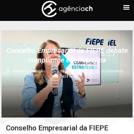
Conselho Empresarial da FIEPE debate
compliance em Petrolina
written by
Redação
3 de junho de 2025
0 comments
434
views
Conselho Empresarial da FIEPE