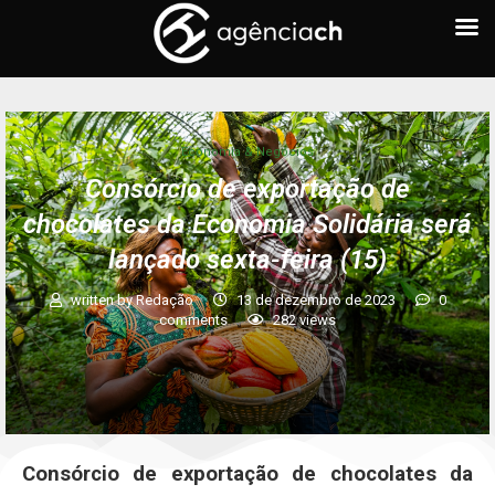
Economia & Negócios
Consórcio de exportação de
chocolates da Economia Solidária será
lançado sexta-feira (15)
written by
Redação
13 de dezembro de 2023
0
comments
282
views
Consórcio de exportação de chocolates da