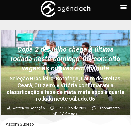
Copa 2 de Julho chega à última
rodada neste domingo, 06, com oito
vagas às oitavas em disputa
Seleção Brasileira, Botafogo, Lauro de Freitas,
Ceará, Cruzeiro e Vitória confirmaram a
classificação à fase de mata-mata após a quarta
rodada neste sábado, 05
written by
Redação
5 de julho de 2025
0 comments
1,1K
views
Ascom Sudesb