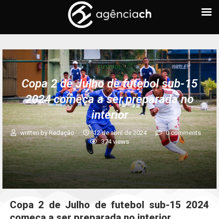
FUTEBOL
Copa 2 de Julho de futebol sub-15
2024 começa a ser preparada no
interior
written by
Redação
12 de abril de 2024
0 comments
374
views
Copa 2 de Julho de futebol sub-15 2024
começa a ser preparada no interior