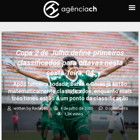
Copa 2 de Julho define primeiros
classificados para oitavas nesta
sexta-feira, 04
Após terceira rodada, Bahia e Goiás já estão
matematicamente classificados, enquanto mais
três times estão a um ponto da classificação
written by
Redação
4 de julho de 2025
0 comments
1,3K
views