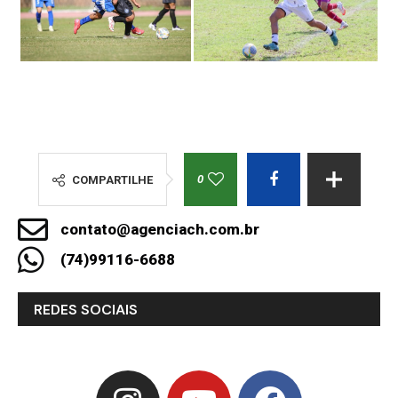
0
COMPARTILHE
contato@agenciach.com.br
(74)99116-6688
REDES SOCIAIS