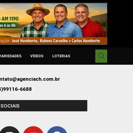
VARIEDADES
VÍDEOS
LOTERIAS
ntato@agenciach.com.br
4)99116-6688
 SOCIAIS