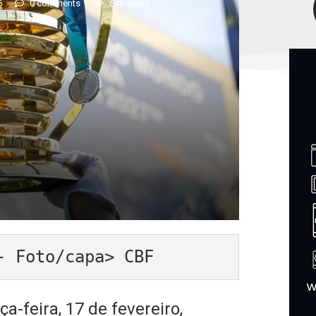
6
0 comments
646
views
- Foto/capa> CBF
a-feira, 17 de fevereiro,