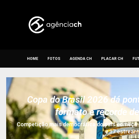
HOME
FOTOS
AGENDA CH
PLACAR CH
FU
Copa do Brasil 2026 dá pon
formato e recorde de
Competição mais democrática do país começa ne
e 17 estrean