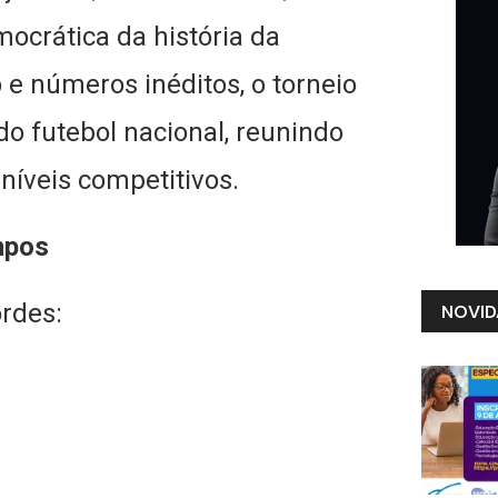
ocrática da história da
 números inéditos, o torneio
do futebol nacional, reunindo
 níveis competitivos.
mpos
rdes:
NOVID