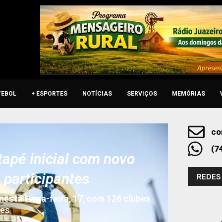
TEBOL
+ ESPORTES
NOTÍCIAS
SERVIÇOS
MEMÓRIAS
co
(7
tapé inicial com novo
 participantes
REDES
sta terça-feira, 17, com 126 clubes
tes