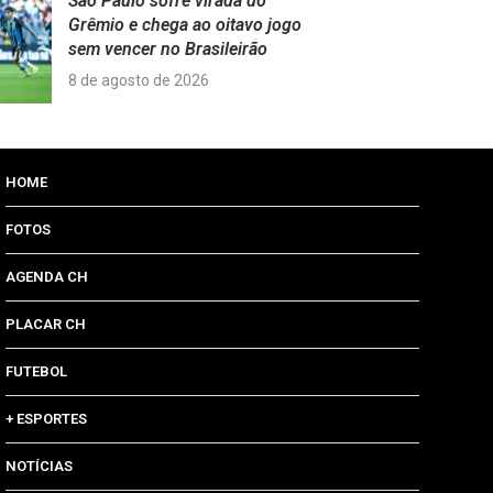
São Paulo sofre virada do
Grêmio e chega ao oitavo jogo
sem vencer no Brasileirão
8 de agosto de 2026
HOME
FOTOS
AGENDA CH
PLACAR CH
FUTEBOL
+ ESPORTES
NOTÍCIAS