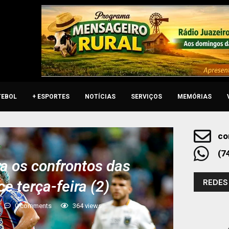
TEBOL
+ ESPORTES
NOTÍCIAS
SERVIÇOS
MEMÓRIAS
co
o
(7
ra os confrontos das
REDES
e terça-feira (2)
0 comments
364
views