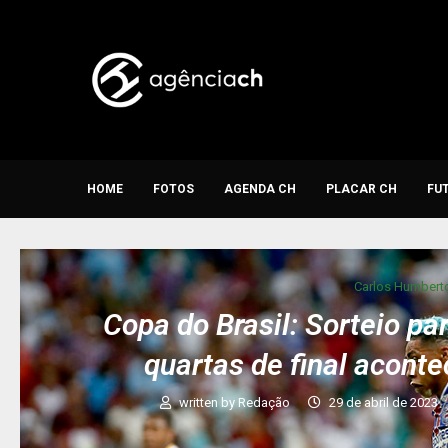
HOME
FOTOS
AGENDA CH
PLACAR CH
FU
Carlos Humbert
Copa do Brasil: Sorteio pa
quartas de final acontec
written by
Redação
29 de abril de 2023