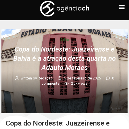
Bahia
Copa do Nordeste: Juazeirense e
Bahia é a atração desta quarta no
Adauto Moraes
written by
Redação
5 de fevereiro de 2025
0
comments
257
views
Copa do Nordeste: Juazeirense e