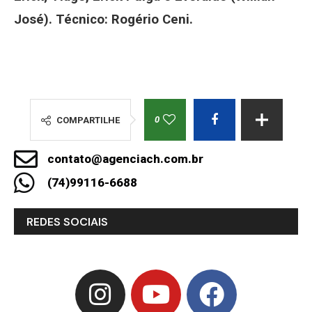
José). Técnico: Rogério Ceni.
0
COMPARTILHE
contato@agenciach.com.br
(74)99116-6688
REDES SOCIAIS