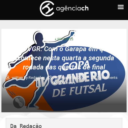
+ ESPORTES
Copa TVGR: Com o Garapa em quadra,
acontece nesta quarta a segunda
rodada das quartas de final
written by
Redação
17 de abril de 2024
0 comments
223
views
Da Redação