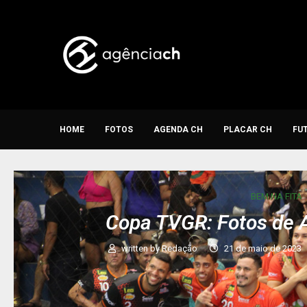
HOME
FOTOS
AGENDA CH
PLACAR CH
FU
BEM NA FITA
Copa TVGR: Fotos de A
written by
Redação
21 de maio de 2023