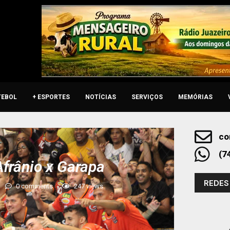
TEBOL
+ ESPORTES
NOTÍCIAS
SERVIÇOS
MEMÓRIAS
co
(7
frânio x Garapa
REDES
0 comments
247
views