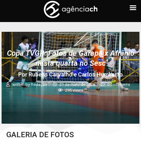
Copa TVGR: Fotos de Garapa x Afrânio
nesta quarta no Sesc
Por Rubens Carvalho e Carlos Humberto
written by
Redação
21 de maio de 2026
0 comments
295
views
GALERIA DE FOTOS