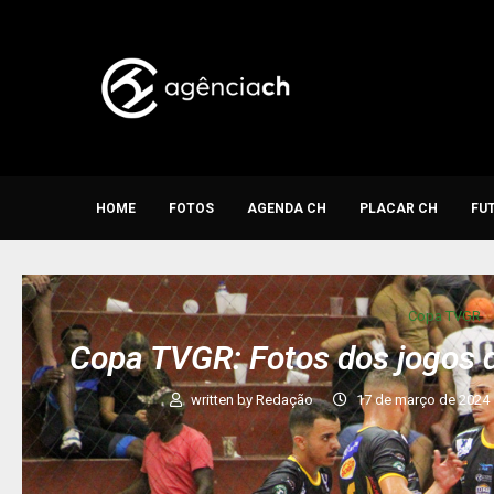
HOME
FOTOS
AGENDA CH
PLACAR CH
FU
Copa TVGR
Copa TVGR: Fotos dos jogos 
written by
Redação
17 de março de 2024