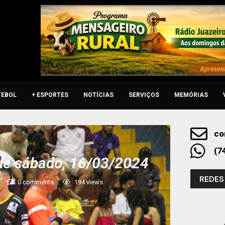
TEBOL
+ ESPORTES
NOTÍCIAS
SERVIÇOS
MEMÓRIAS
co
(7
de sábado, 16/03/2024
REDES
0 comments
194
views