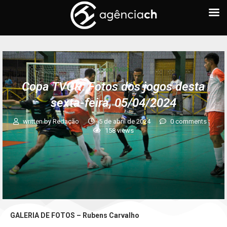
Copa TVGR
Copa TVGR: Fotos dos jogos desta
sexta-feira, 05/04/2024
written by
Redação
5 de abril de 2024
0 comments
158
views
GALERIA DE FOTOS – Rubens Carvalho