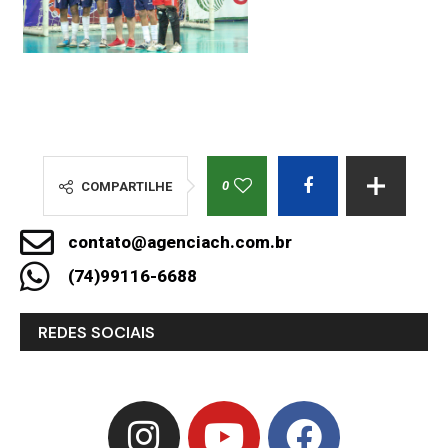
0
COMPARTILHE
contato@agenciach.com.br
(74)99116-6688
REDES SOCIAIS