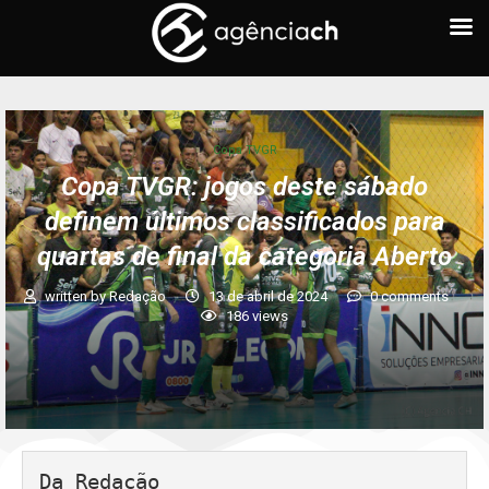
Copa TVGR
Copa TVGR: jogos deste sábado
definem últimos classificados para
quartas de final da categoria Aberto
written by
Redação
13 de abril de 2024
0 comments
186
views
Da Redação