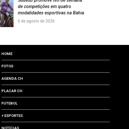
Sudesb promove fim de semana
de competições em quatro
modalidades esportivas na Bahia
6 de agosto de 2026
HOME
FOTOS
AGENDA CH
PLACAR CH
FUTEBOL
+ ESPORTES
NOTÍCIAS