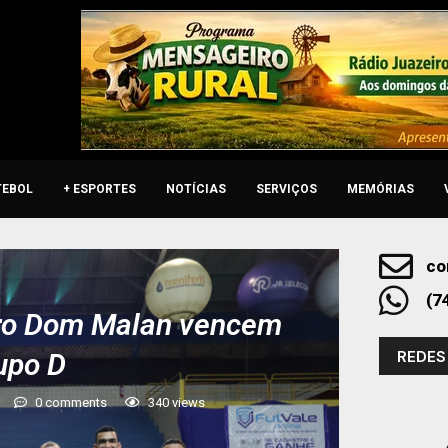
TEBOL
+ ESPORTES
NOTÍCIAS
SERVIÇOS
MEMÓRIAS
co
(7
rro Dom Malan vencem
REDES
upo D
0 comments
340
views