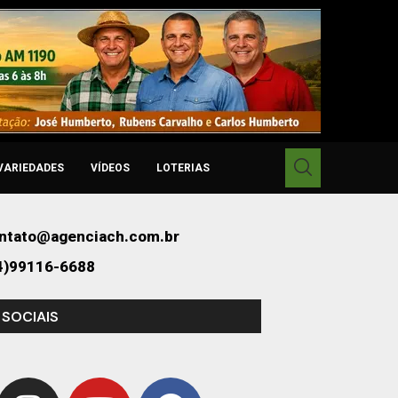
VARIEDADES
VÍDEOS
LOTERIAS
ntato@agenciach.com.br
4)99116-6688
 SOCIAIS