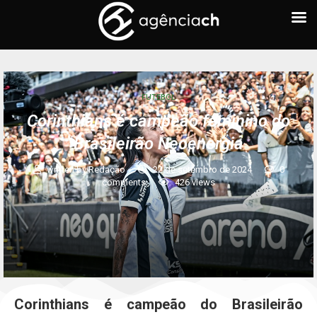
FUTEBOL
Corinthians é campeão feminino do
Brasileirão Neoenergia
written by
Redação
22 de setembro de 2024
0
comments
426
views
Corinthians é campeão do Brasileirão