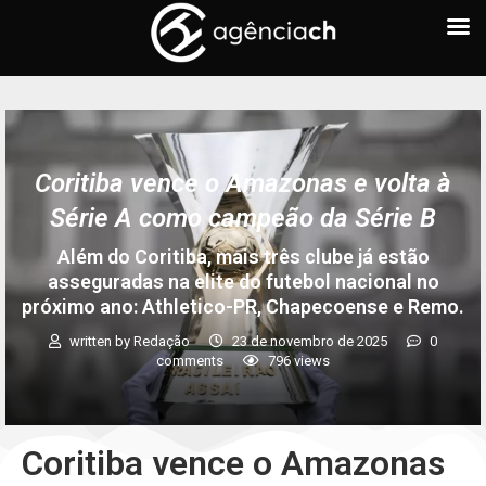
Coritiba vence o Amazonas e volta à
Série A como campeão da Série B
Além do Coritiba, mais três clube já estão
asseguradas na elite do futebol nacional no
próximo ano: Athletico-PR, Chapecoense e Remo.
written by
Redação
23 de novembro de 2025
0
comments
796
views
Coritiba vence o Amazonas