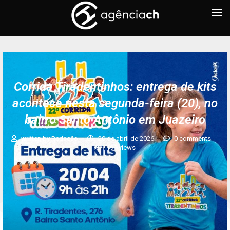
Corrida Tiradentinhos: entrega de kits
acontece nesta segunda-feira (20), no
bairro Santo Antônio em Juazeiro
written by
Redação
20 de abril de 2026
0 comments
199
views