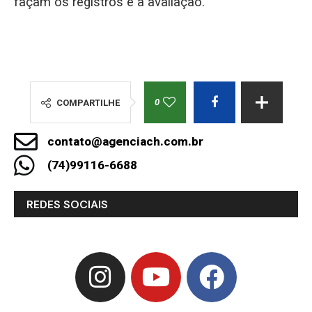
façam os registros e a avaliação.
0
COMPARTILHE
contato@agenciach.com.br
(74)99116-6688
REDES SOCIAIS