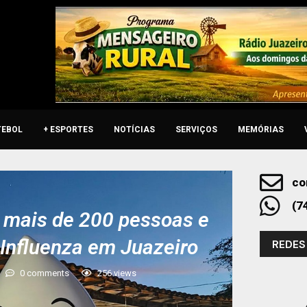
TEBOL
+ ESPORTES
NOTÍCIAS
SERVIÇOS
MEMÓRIAS
co
(7
 mais de 200 pessoas e
 Influenza em Juazeiro
REDES
0 comments
256
views