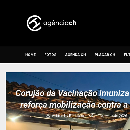
HOME
FOTOS
AGENDA CH
PLACAR CH
FU
Corujão da Vacinação imuniza
reforça mobilização contra a
written by
Redação
4 de junho de 2026