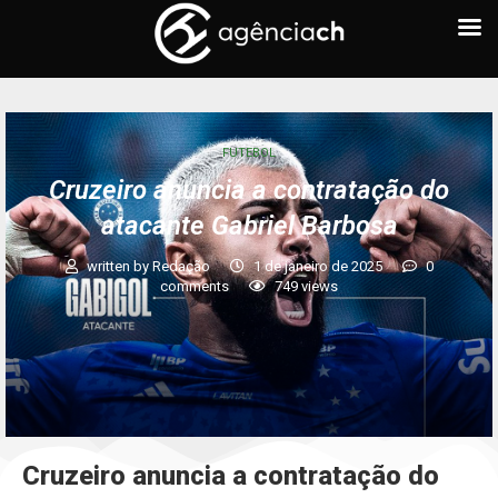
FUTEBOL
Cruzeiro anuncia a contratação do
atacante Gabriel Barbosa
written by
Redação
1 de janeiro de 2025
0
comments
749
views
Cruzeiro anuncia a contratação do