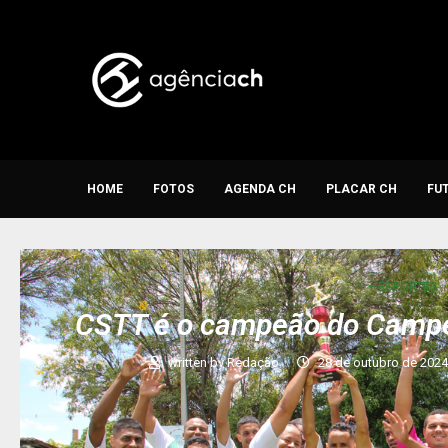
HOME
FOTOS
AGENDA CH
PLACAR CH
FU
+ ESPORTES
CSTT é o campeão do Camp
written by
Redação
28 de outubro de 202