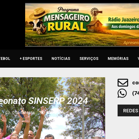
TEBOL
+ ESPORTES
NOTÍCIAS
SERVIÇOS
MEMÓRIAS
co
(7
eonato SINSERP 2024
REDES
4
0 comments
301
views