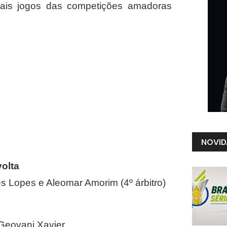
cipais jogos das competições amadoras
NOVID
volta
s Lopes e Aleomar Amorim (4º árbitro)
 Geovani Xavier