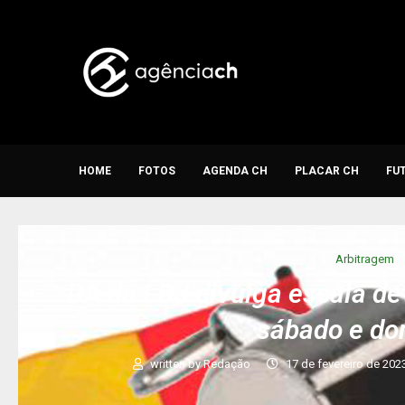
HOME
FOTOS
AGENDA CH
PLACAR CH
FU
Arbitragem
DA da LDJ divulga escala de 
sábado e d
written by
Redação
17 de fevereiro de 202