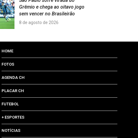
São Paulo sofre virada do
Grêmio e chega ao oitavo jogo
sem vencer no Brasileirão
8 de agosto de 2026
HOME
FOTOS
AGENDA CH
PLACAR CH
FUTEBOL
+ ESPORTES
NOTÍCIAS