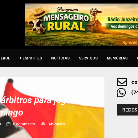
TEBOL
+ ESPORTES
NOTÍCIAS
SERVIÇOS
MEMÓRIAS
co
(7
árbitros para jogos de
REDES
omingo
3
0 comments
349
views