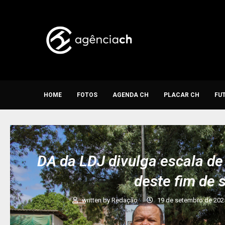
HOME
FOTOS
AGENDA CH
PLACAR CH
FU
DA da LDJ divulga escala de 
deste fim de
written by
Redação
19 de setembro de 202