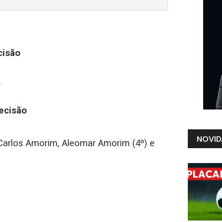
cisão
r
ecisão
NOVID
 Carlos Amorim, Aleomar Amorim (4º) e