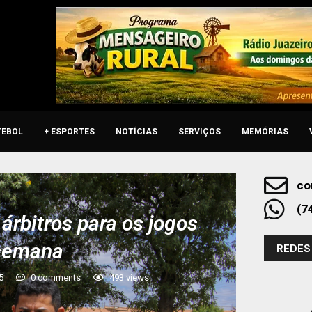
TEBOL
+ ESPORTES
NOTÍCIAS
SERVIÇOS
MEMÓRIAS
co
(7
árbitros para os jogos
 semana
REDES
5
0 comments
493
views