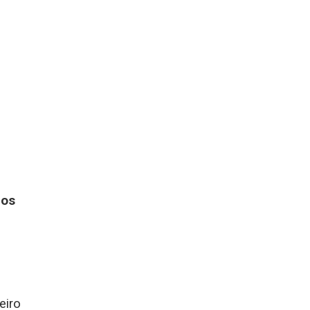
dos
eiro