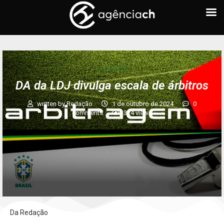
+ ESPORTES
DA da LDJ divulga escala de árbitros
written by
Redação
1 de outubro de 2024
0
comments
324
views
Da Redação