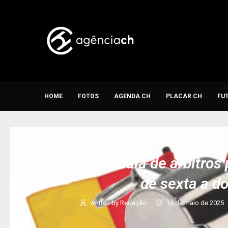
HOME
FOTOS
AGENDA CH
PLACAR CH
FU
DA divulga escala de árbitros
de sexta a d
written by
Redação
16 de maio de 2025