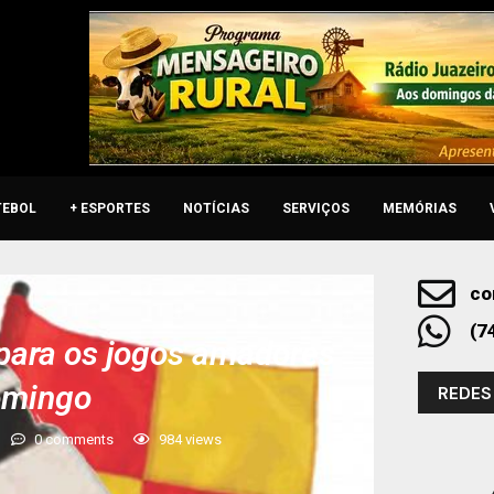
TEBOL
+ ESPORTES
NOTÍCIAS
SERVIÇOS
MEMÓRIAS
co
(7
 para os jogos amadores
omingo
REDES
0 comments
984
views