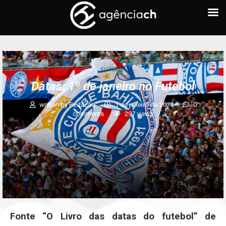
FUTEBOL
Datas: 1º de janeiro no Futebol
written by
Redação
1 de janeiro de 2024
0
comments
297
views
Fonte “O Livro das datas do futebol” de