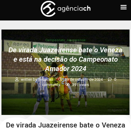
Campeonato Juazeirense
De virada Juazeirense bate o Veneza
e está na decisão do Campeonato
Amador 2024
written by
Redação
29 de outubro de 2024
0
comments
391
views
De virada Juazeirense bate o Veneza