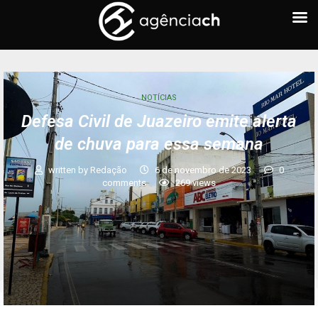
NOTÍCIAS
Defesa Civil de Juazeiro emite alerta
de chuva para essa semana
written by
Redação
6 de novembro de 2023
0
comments
269
views