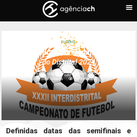
FUTEBOL
Definidas datas das semifinais e finais
do Distrital 2024
written by
Redação
5 de novembro de 2024
0
comments
379
views
Definidas datas das semifinais e