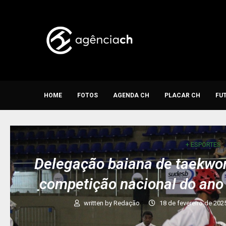
HOME
FOTOS
AGENDA CH
PLACAR CH
FU
+ ESPORTES
Delegação baiana de taekwon
competição nacional do ano
written by
Redação
18 de fevereiro de 202