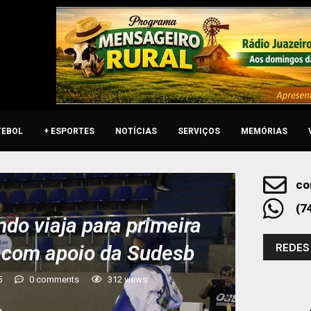
TEBOL
+ ESPORTES
NOTÍCIAS
SERVIÇOS
MEMÓRIAS
co
(7
do viaja para primeira
REDES
 com apoio da Sudesb
5
0 comments
312
views