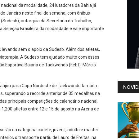
nacional da modalidade, 24 lutadores da Bahia já
o de Janeiro neste final de semana, com ônibus
(Sudesb), autarquia da Secretaria do Trabalho,
a Seleção Brasileira da modalidade e vale importante
s levando sem o apoio da Sudesb. Além dos atletas,
fisioterapia. A Sudesb tem ajudado muito com esses
ção Esportiva Baiana de Taekwondo (Febt), Márcio
s viajou para Copa Nordeste de Taekwondo também
NOVID
s, superando o recorde anterior de 35 medalhas na
as principais competições do calendário nacional,
1.200 atletas entre 12 e 15 de agosto na Arena de
ão da categoria cadete, juvenil, adulto e master.
terior, o transporte partiu de Lauro de Freitas, na