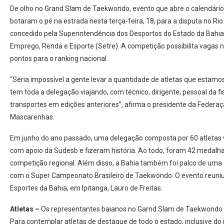
De olho no Grand Slam de Taekwondo, evento que abre o calendário 
botaram o pé na estrada nesta terça-feira, 18, para a disputa no Ri
concedido pela Superintendência dos Desportos do Estado da Bahia 
Emprego, Renda e Esporte (Setre). A competição possibilita vagas n
pontos para o ranking nacional.
“Seria impossível a gente levar a quantidade de atletas que estamo
tem toda a delegação viajando, com técnico, dirigente, pessoal da 
transportes em edições anteriores”, afirma o presidente da Federa
Mascarenhas.
Em junho do ano passado, uma delegação composta por 60 atleta
com apoio da Sudesb e fizeram história. Ao todo, foram 42 medalha
competição regional. Além disso, a Bahia também foi palco de uma d
com o Super Campeonato Brasileiro de Taekwondo. O evento reuniu 
Esportes da Bahia, em Ipitanga, Lauro de Freitas.
Atletas –
Os representantes baianos no Garnd Slam de Taekwondo ser
Para contemplar atletas de destaque de todo o estado, inclusive do in