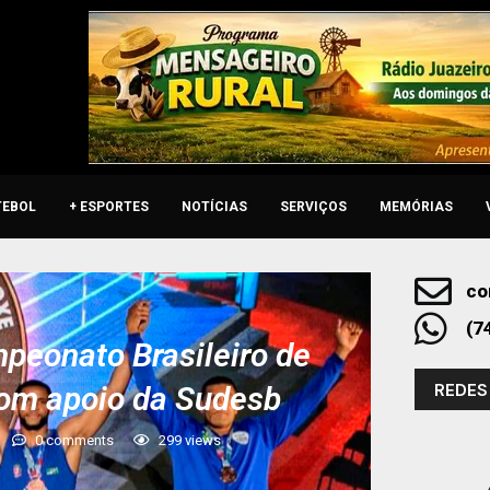
TEBOL
+ ESPORTES
NOTÍCIAS
SERVIÇOS
MEMÓRIAS
co
(7
peonato Brasileiro de
REDES
com apoio da Sudesb
0 comments
299
views