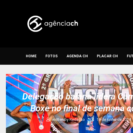
HOME
FOTOS
AGENDA CH
PLACAR CH
FU
+ ESPORTES
Delegação baiana lidera Cam
Boxe no final de semana 
written by
Redação
19 de junho de 2024