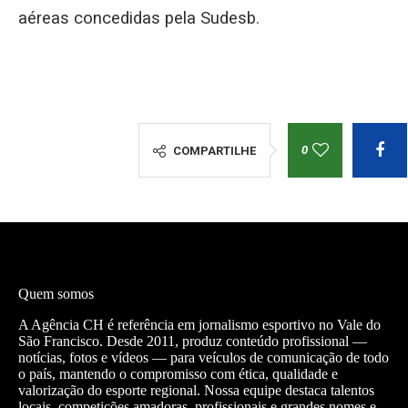
aéreas concedidas pela Sudesb.
0
COMPARTILHE
Quem somos
A Agência CH é referência em jornalismo esportivo no Vale do
São Francisco. Desde 2011, produz conteúdo profissional —
notícias, fotos e vídeos — para veículos de comunicação de todo
o país, mantendo o compromisso com ética, qualidade e
valorização do esporte regional. Nossa equipe destaca talentos
locais, competições amadoras, profissionais e grandes nomes e