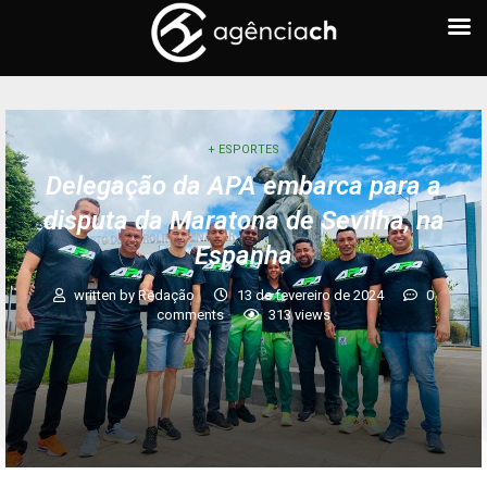
+ ESPORTES
Delegação da APA embarca para a
disputa da Maratona de Sevilha, na
Espanha
written by
Redação
13 de fevereiro de 2024
0
comments
313
views