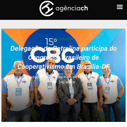
COLUNISTAS
Delegação de Petrolina participa do
Congresso Brasileiro de
Cooperativismo em Brasília-DF
written by
Redação
17 de maio de 2024
0 comments
242
views