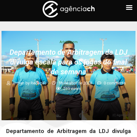
Arbitragem
Departamento de Arbitragem da LDJ
divulga escala para os jogos do final
de semana
written by
Redação
18 de abril de 2024
0 comments
269
views
Departamento de Arbitragem da LDJ divulga