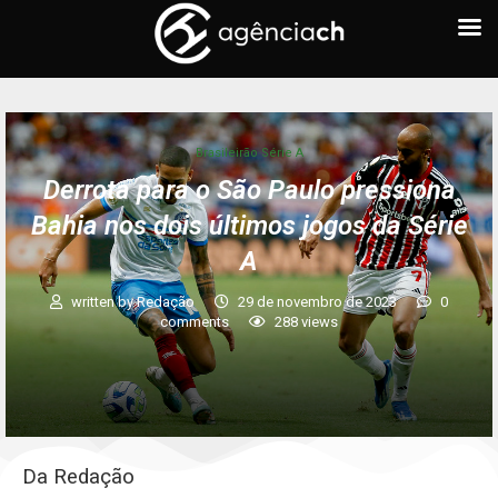
Brasileirão Série A
Derrota para o São Paulo pressiona
Bahia nos dois últimos jogos da Série
A
written by
Redação
29 de novembro de 2023
0
comments
288
views
Da Redação