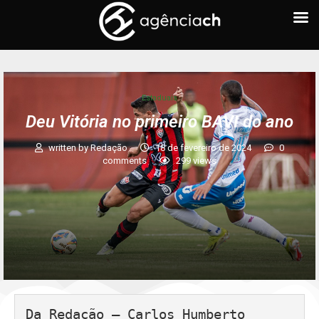
Estaduais
Deu Vitória no primeiro BAVI do ano
written by
Redação
18 de fevereiro de 2024
0
comments
299
views
Da Redação – Carlos Humberto