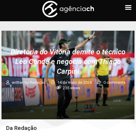
Brasileirão Série A
Diretoria do Vitória demite o técnico
Léo Condé e negocia com Thiago
Carpini
written by
Redação
14 de maio de 2024
0 comments
235
views
Da Redação