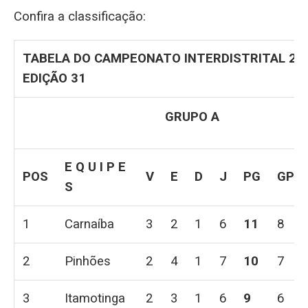
Confira a classificação:
TABELA DO CAMPEONATO INTERDISTRITAL 20
EDIÇÃO 31
GRUPO A
E Q U I P E
POS
V
E
D
J
PG
GP
S
1
Carnaíba
3
2
1
6
11
8
2
Pinhões
2
4
1
7
10
7
3
Itamotinga
2
3
1
6
9
6