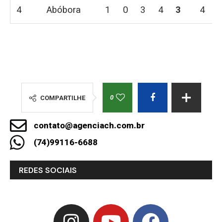
4
Abóbora
1
0
3
4
3
4
0
COMPARTILHE
contato@agenciach.com.br
(74)99116-6688
REDES SOCIAIS