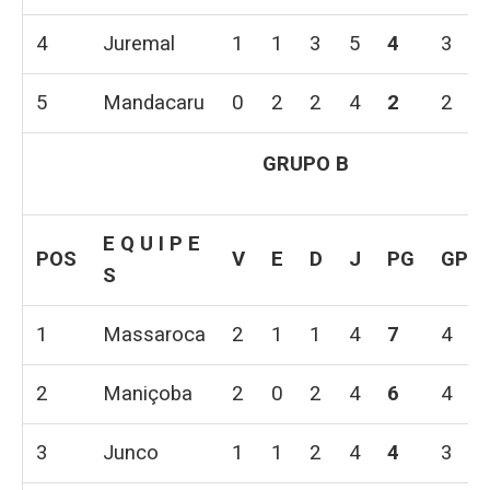
4
Juremal
1
1
3
5
4
3
5
Mandacaru
0
2
2
4
2
2
GRUPO B
E Q U I P E
POS
V
E
D
J
PG
GP
S
1
Massaroca
2
1
1
4
7
4
2
Maniçoba
2
0
2
4
6
4
3
Junco
1
1
2
4
4
3