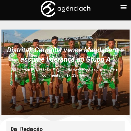
FUTEBOL
Distrital: Carnaíba vence Mandacaru e
assume liderança do Grupo A
written by
Redação
17 de dezembro de 2023
0
comments
237
views
Da Redação