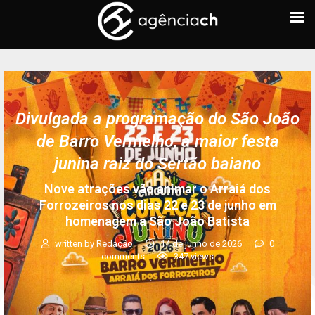
Divulgada a programação do São João
de Barro Vermelho, a maior festa
junina raiz do Sertão baiano
Nove atrações vão animar o Arraiá dos
Forrozeiros nos dias 22 e 23 de junho em
homenagem a São João Batista
written by
Redação
14 de junho de 2026
0
comments
347
views