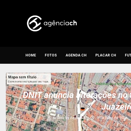
HOME
FOTOS
AGENDA CH
PLACAR CH
FU
Habitação e Infraest
DNIT anuncia alterações no
Juazeir
written by
Redação
9 de julho de 2024