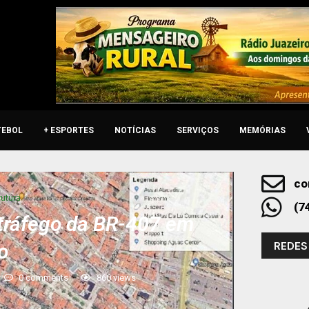
TEBOL
+ ESPORTES
NOTÍCIAS
SERVIÇOS
MEMÓRIAS
co
rutura
(7
 tráfego da BR-407 em
REDES
o
0 comments
860
views