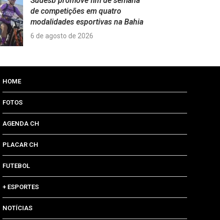
Sudesb promove fim de semana
de competições em quatro
modalidades esportivas na Bahia
6 de agosto de 2026
HOME
FOTOS
AGENDA CH
PLACAR CH
FUTEBOL
+ ESPORTES
NOTÍCIAS