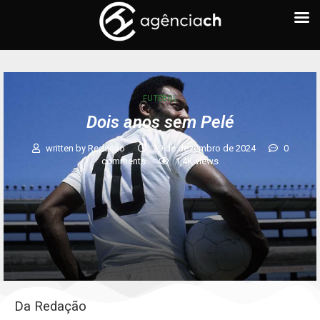
FUTEBOL
Dois anos sem Pelé
written by
Redação
29 de dezembro de 2024
0
comments
1,4K
views
Da Redação