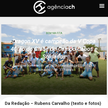
BEM NA FITA
Dragon XV é campeão da V Copa
40tão do Clube de Campo Cabos e
Soldados
written by
Redação
15 de outubro de 2023
0
comments
377
views
Da Redação – Rubens Carvalho (texto e fotos)