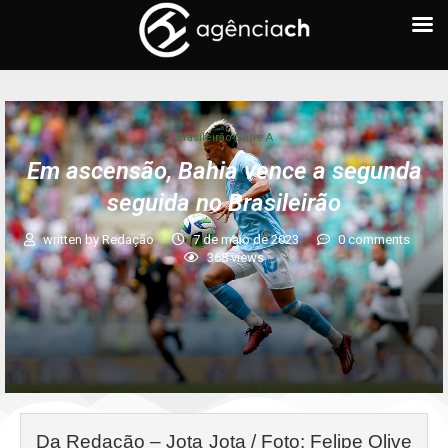
Brasileirão Série A
Em ascensão, Bahia vence a segunda
seguida no Brasileirão
written by
Redação
7 de maio de 2023
0 comments
368
views
Da Redação – Jota Jota / Foto: Felipe Olive