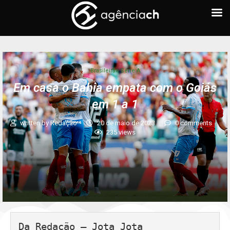
Brasileirão Série A
Em casa o Bahia empata com o Goiás
em 1 a 1
written by
Redação
20 de maio de 2023
0 comments
235
views
Da Redação – Jota Jota